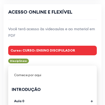
ACESSO ONLINE E FLEXÍVEL
Você terá acesso às videoaulas e ao material em
PDF
Curso: CURSO: ENSINO DISCIPULADOR
Disciplinas:
Comece por aqui
INTRODUÇÃO
Aula 0