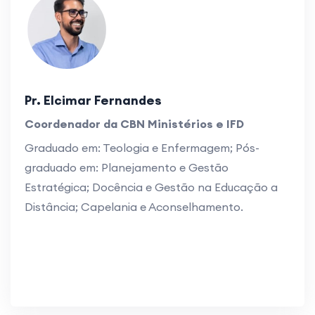
Pr. Elcimar Fernandes
Coordenador da CBN Ministérios e IFD
Graduado em: Teologia e Enfermagem; Pós-
graduado em: Planejamento e Gestão
Estratégica; Docência e Gestão na Educação a
Distância; Capelania e Aconselhamento.