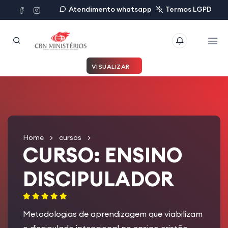
Atendimento whatsapp
Termos LGPD
VISUALIZAR
Home
cursos
CURSO: ENSINO
DISCIPULADOR
Metodologias de aprendizagem que viabilizam