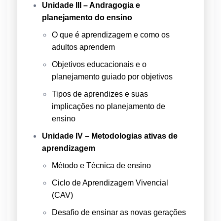
Unidade III – Andragogia e
planejamento do ensino
O que é aprendizagem e como os
adultos aprendem
Objetivos educacionais e o
planejamento guiado por objetivos
Tipos de aprendizes e suas
implicações no planejamento de
ensino
Unidade IV – Metodologias ativas de
aprendizagem
Método e Técnica de ensino
Ciclo de Aprendizagem Vivencial
(CAV)
Desafio de ensinar as novas gerações