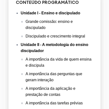
CONTEÚDO PROGRAMÁTICO
Unidade I - Ensino e discipulado
Grande comissão: ensino e
discipulado
Discipulado e crescimento integral
Unidade II - A metodologia do ensino
discipulador
A importância da vida de quem ensina
e discipula
A importância das perguntas que
geram interação
A importância da aplicação e
prestação de contas
A importância das tarefas prévias