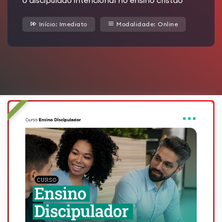
o discipulado intencional no ensino cristão
Início: Imediato
Modalidade: Online