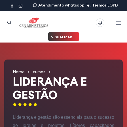
Atendimento whatsapp
Termos LGPD
VISUALIZAR
Home
cursos
LIDERANÇA E
GESTÃO
Liderança e gestão são essenciais para o sucesso
de igrejas e projetos. Líderes capacitados